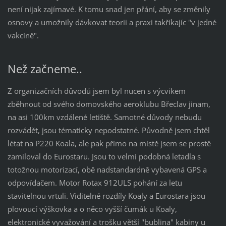
není nijak zajímavé. K tomu snad jen přání, aby se změnily
osnovy a umožnily dávkovat teorii a praxi takříkajíc "v jedné
vakcíně".
Než začneme..
Z organizačních důvodů jsem byl nucen s výcvikem
zběhnout od svého domovského aeroklubu Břeclav jinam,
na asi 100km vzdálené letiště. Samotné důvody nebudu
rozvádět, jsou tématicky nepodstatné. Původně jsem chtěl
létat na P220 Koala, ale pak přímo na místě jsem se prostě
zamiloval do Eurostaru. Jsou to velmi podobná letadla s
totožnou motorizací, obě nadstandardně vybavená GPS a
odpovídačem. Motor Rotax 912ULS pohání za letu
stavitelnou vrtuli. Viditelné rozdíly Koaly a Eurostara jsou
plovoucí výškovka a o něco vyšší čumák u Koaly,
elektronické vyvažování a trošku větší "bublina" kabiny u