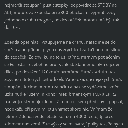
nejmenší stoupání, pustit stopky, odpovídač ze STDBY na
ALT, motorová zkouška při 3800 otáčkách - vypnutí vždy
jednoho okruhu magnet, pokles otáček motoru má být tak
do 10%.
Zdenda opět hlásí, vstupujeme na dráhu, natáčíme se do
směru a po přidání plynu nás zrychlení zatlačí notnou silou
do sedaček. Za chvilku na to už letíme, mírným potlačením
se Eurostar rozeběhne pro rychlost. Stáhneme plyn o jeden
dílek, po dosažení 120km/h namíříme čumák vzhůru tak
abychom tuto rychlost udrželi. Vário ukazuje nějakých 5m/s
stoupání, točíme mírnou zatáčku a pak se vydáváme směr
úzká nudle "území nikoho" mezi brněnským TMA a LK R2
nad vojenským újezdem... Z toho co jsem před chvílí popsal,
nedokážu při prvním letu vnímat skoro nic. Vnímám že
letíme, Zdenda vede letadélko až na 4000 feetů, tj. přes
kilometr nad zemí. Z té výšky se mi svírají půlky tak, že bych