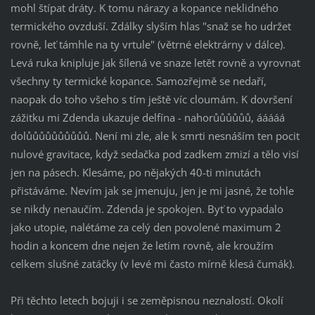
mohl štípat dráty. K tomu nárazy a kopance neklidného
termického ovzduší. Zdálky slyším hlas "snaž se ho udržet
rovně, leť támhle na ty vrtule" (větrné elektrárny v dálce).
Levá ruka knipluje jak šílená ve snaze letět rovně a vyrovnat
všechny ty termické kopance. Samozřejmě se nedaří,
naopak do toho všeho s tím ještě víc cloumám. K dovršení
zážitku mi Zdenda ukazuje delfína - nahorůůůůůů, ááááá
dolůůůůůůůůůů. Není mi zle, ale k smrti nesnáším ten pocit
nulové gravitace, když sedačka pod zadkem zmizí a tělo visí
jen na pásech. Klesáme, po nějakých 40-ti minutách
přistáváme. Nevím jak se jmenuju, jen je mi jasné, že tohle
se nikdy nenaučím. Zdenda je spokojen. Byť to vypadalo
jako utopie, nalétáme za celý den povolené maximum 2
hodin a koncem dne nejen že letím rovně, ale kroužím
celkem slušné zatáčky (v levé mi často mírně klesá čumák).
Při těchto letech bojuji i se zeměpisnou neznalostí. Okolí