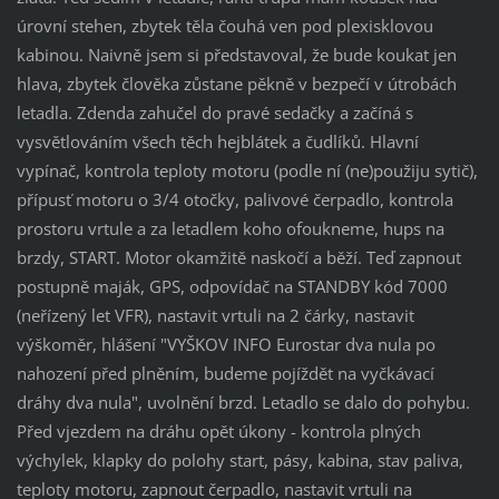
úrovní stehen, zbytek těla čouhá ven pod plexisklovou
kabinou. Naivně jsem si představoval, že bude koukat jen
hlava, zbytek člověka zůstane pěkně v bezpečí v útrobách
letadla. Zdenda zahučel do pravé sedačky a začíná s
vysvětlováním všech těch hejblátek a čudlíků. Hlavní
vypínač, kontrola teploty motoru (podle ní (ne)použiju sytič),
přípusť motoru o 3/4 otočky, palivové čerpadlo, kontrola
prostoru vrtule a za letadlem koho ofoukneme, hups na
brzdy, START. Motor okamžitě naskočí a běží. Teď zapnout
postupně maják, GPS, odpovídač na STANDBY kód 7000
(neřízený let VFR), nastavit vrtuli na 2 čárky, nastavit
výškoměr, hlášení "VYŠKOV INFO Eurostar dva nula po
nahození před plněním, budeme pojíždět na vyčkávací
dráhy dva nula", uvolnění brzd. Letadlo se dalo do pohybu.
Před vjezdem na dráhu opět úkony - kontrola plných
výchylek, klapky do polohy start, pásy, kabina, stav paliva,
teploty motoru, zapnout čerpadlo, nastavit vrtuli na