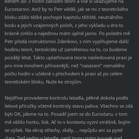
během asi 3 hodin základní teorii a vše si ukazujeme na
Eurostarovi. Aniž by to Petr věděl, jak se mi z teoretického
bloku zdálo těžké pochopit kapitolu těžiště, neutrálního
bodu a jejich vzájemných poloh, z jeho výkladu u éra to
krásně cinklo a najednou mám úplně jasno. Po poledni mě
Petr předá instruktorovi Zdenkovi, s ním vyplňujeme další
hodinu teorií, tentokráte už zaměřenou na to, co budeme
později létat. Takto uplatňovaná teorie následovaná praxí je
pro mne mnohem přínosnější, než "nasezení" nemalého
počtu hodin v učebně s přechodem k praxi až po celém
teoretickém bloku. Nuže ke strojům.
Nejdříve provedeme kontrolu letadla, pěkně dokola podle
letové příručky včetně kontroly stavu paliva. Všechno se zdá
býti OK, jdeme na to. Posadil jsem se do Eurostaru, v tom
mě oblilo horko, šok. Ač to v kontextu vyzní směšně, bojím
se výšek. Na okraj střechy, skály, .. nepůjdu ani za pytel
zlata. Teď sedím v letadle, rantl trupu mám kousek nad