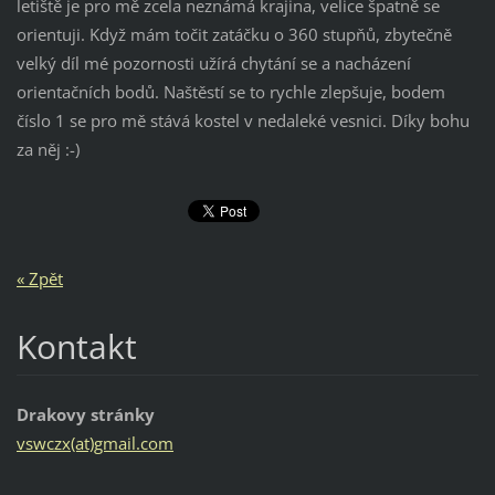
letiště je pro mě zcela neznámá krajina, velice špatně se
orientuji. Když mám točit zatáčku o 360 stupňů, zbytečně
velký díl mé pozornosti užírá chytání se a nacházení
orientačních bodů. Naštěstí se to rychle zlepšuje, bodem
číslo 1 se pro mě stává kostel v nedaleké vesnici. Díky bohu
za něj :-)
« Zpět
Kontakt
Drakovy stránky
vswczx(at)gmail.com