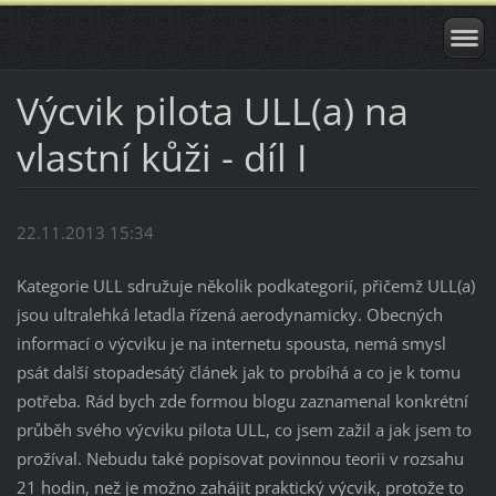
Výcvik pilota ULL(a) na
vlastní kůži - díl I
22.11.2013 15:34
Kategorie ULL sdružuje několik podkategorií, přičemž ULL(a)
jsou ultralehká letadla řízená aerodynamicky. Obecných
informací o výcviku je na internetu spousta, nemá smysl
psát další stopadesátý článek jak to probíhá a co je k tomu
potřeba. Rád bych zde formou blogu zaznamenal konkrétní
průběh svého výcviku pilota ULL, co jsem zažil a jak jsem to
prožíval. Nebudu také popisovat povinnou teorii v rozsahu
21 hodin, než je možno zahájit praktický výcvik, protože to