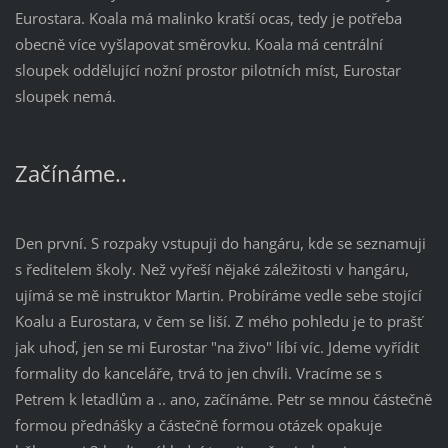
Eurostara. Koala má malinko kratší ocas, tedy je potřeba
obecně více vyšlapovat směrovku. Koala má centrální
sloupek oddělující nožní prostor pilotních míst, Eurostar
sloupek nemá.
Začínáme..
Den první. S rozpaky vstupuji do hangáru, kde se seznamuji
s ředitelem školy. Než vyřeší nějaké záležitosti v hangáru,
ujímá se mě instruktor Martin. Probíráme vedle sebe stojící
Koalu a Eurostara, v čem se liší. Z mého pohledu je to prašť
jak uhoď, jen se mi Eurostar "na živo" líbí víc. Jdeme vyřídit
formality do kanceláře, trvá to jen chvíli. Vracíme se s
Petrem k letadlům a .. ano, začínáme. Petr se mnou částečně
formou přednášky a částečně formou otázek opakuje